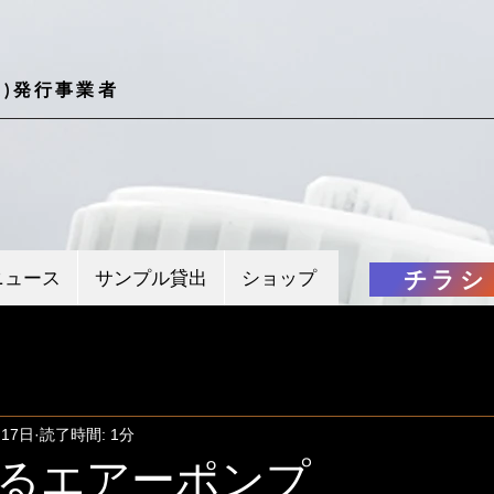
)発行事業者
チラシ
ニュース
サンプル貸出
ショップ
月17日
読了時間: 1分
るエアーポンプ