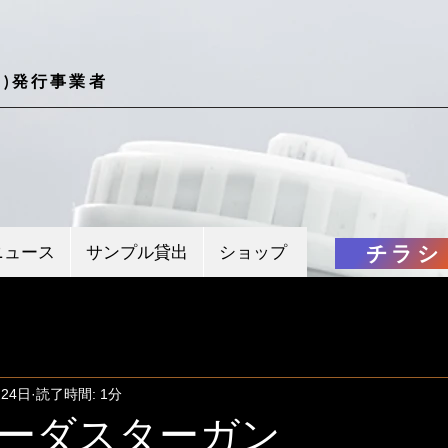
)発行事業者
チラシ
ニュース
サンプル貸出
ショップ
月24日
読了時間: 1分
ーダスターガン