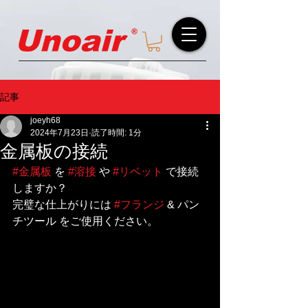
記事
joeyh68
2024年7月23日
読了時間: 1分
金属板の接続
#金属板
 を 
#溶接
 や 
#リベット
 で接続
しますか？
完璧な仕上がりには 
#フランジ
 & パン
チツール をご使用ください。