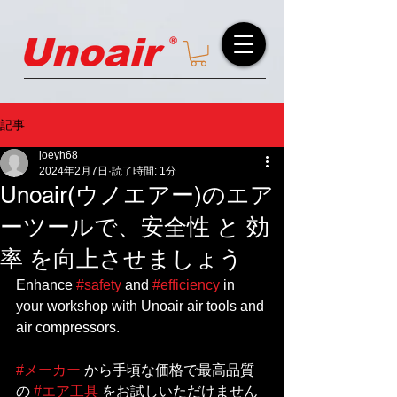
記事
joeyh68
2024年2月7日
読了時間: 1分
Unoair(ウノエアー)のエア
ーツールで、安全性 と 効
率 を向上させましょう
Enhance 
#safety
 and 
#efficiency
 in 
your workshop with Unoair air tools and 
air compressors.
#メーカー
 から手頃な価格で最高品質
の 
#エア工具
 をお試しいただけません