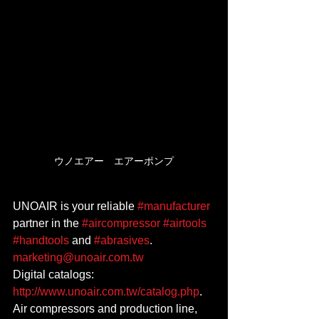
ウノエアー　エアーポンプ
UNOAIR is your reliable 
#manufacturer
partner in the 
#aircompressor
#airtools
#handtools
 and 
#abrasives
.
marketing@unoair.com.tw
Digital catalogs: 
http://www.unoair.com.tw/catalog.php
.
Air compressors and production line, 