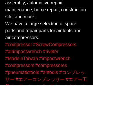
assembly, automotive repair, 
maintenance, home repair, construction 
site, and more.
We have a large selection of spare 
parts and repair parts for air tools and 
air compressors.
#compressor
#ScrewCompressors
#airimpactwrench
#riveter
#MadeInTaiwan
#impactwrench
#compressors
#compressores
#pneumatictools
#airtools
#コンプレッ
サー
#エアーコンプレッサー
#エアー工
具
#エアーツール
#エアツール
#メーカ
ー
#ケイセイ機械工具
#ケイセイ