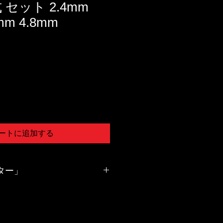
 セット 2.4mm
mm 4.8mm
ートに追加する
ター」
 Riveter）は、エアーコンプレッ
使用される工具で、リベットを取り
です。リベットは、異なる材料を接