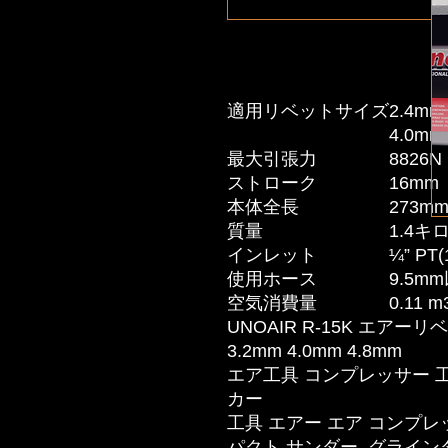
適用リベットサイズ
2.4mm,
4.0mm
最大引張力
8826N
ストローク
16mm
本体全長
273m
質量
1.4キ
インレット
¼” PT(
使用ホース
9.5m
空気消費量
0.11 m
UNOAIR R-15K エアー
3.2mm 4.0mm 4.8mm
エア工具 コンプレッサー 
カー
工具 エアー エア コンプレ
パクト サンダー グラインダ