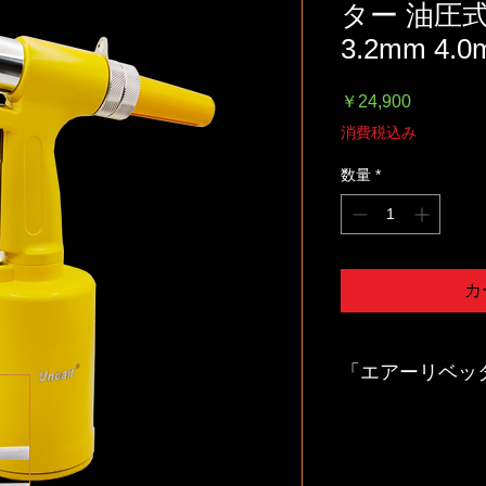
ター 油圧式
3.2mm 4.0
価
￥24,900
格
消費税込み
数量
*
カ
「エアーリベッ
エアーリベッター（Air
サーを動力源として
付けるためのツール