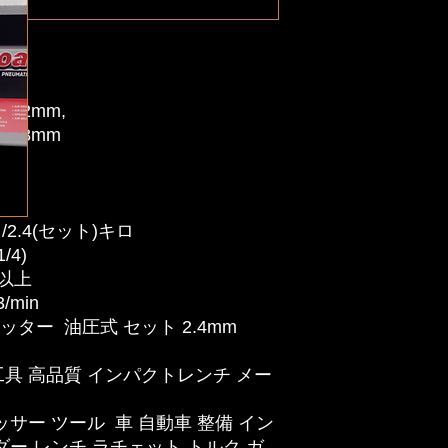
合する際に使用され
に行うための装置で
な目的と使用に関す
目的:
リベットの取り付
は、リベットを異
 3.2mm,
す。リベットは通
, 4.8mm
などの部品を接合
接合の強化:
リベ
に、材料同士をし
m
ます。エアーリベ
ロ/2.4(セット)キロ
迅速に設置するこ
生産ラインや大量
1/4)
ターはエアーコン
m以上
気を利用して作動
3/min
環境での作業に適
リベッター 油圧式 セット 2.4mm
業効率が得られま
使用例:
工具 高品質 インパクトレンチ メー
車両製造:
エアー
造において、車体
接合する際に使用
ッサー ツール 車 自動車 整備 イン
り、耐久性がある
ー レンチ ラチェット トルク ガ