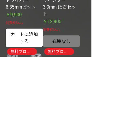
ドライバー
ラインダー
6.35mmビット
3.0mm 砥石セッ
ト
価格
￥9,900
価格
￥12,900
消費税込み
消費税込み
カートに追加
する
在庫なし
無料ブローガン付き
無料ブローガン付き
UNOAIR G-33MK
UNOAIR G-34M
高性能エアーグラ
高性能 90度 アン
インダー 6mm 砥
グル エアーグラ
石セット
インダー 6mm
価格
価格
￥10,900
￥12,900