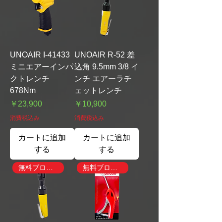
UNOAIR I-41433
UNOAIR R-52 差
ミニエアーインパ
込角 9.5mm 3/8 イ
クトレンチ
ンチ エアーラチ
678Nm
ェットレンチ
価格
価格
￥23,900
￥10,900
消費税込み
消費税込み
カートに追加
カートに追加
する
する
無料ブローガン付き
無料ブローガン付き