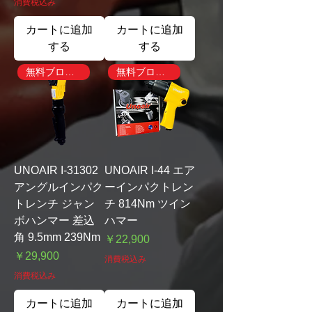
消費税込み
カートに追加
カートに追加
する
する
無料ブローガン付き
無料ブローガン付き
UNOAIR I-31302
UNOAIR I-44 エア
アングルインパク
ーインパクトレン
トレンチ ジャン
チ 814Nm ツイン
ボハンマー 差込
ハマー
角 9.5mm 239Nm
価格
￥22,900
価格
￥29,900
消費税込み
消費税込み
カートに追加
カートに追加