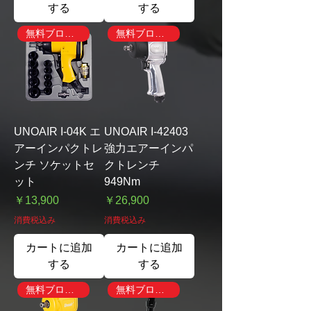
する
する
無料ブローガン付き
無料ブローガン付き
UNOAIR I-04K エ
UNOAIR I-42403
アーインパクトレ
強力エアーインパ
ンチ ソケットセ
クトレンチ
ット
949Nm
価格
価格
￥13,900
￥26,900
消費税込み
消費税込み
カートに追加
カートに追加
する
する
無料ブローガン付き
無料ブローガン付き