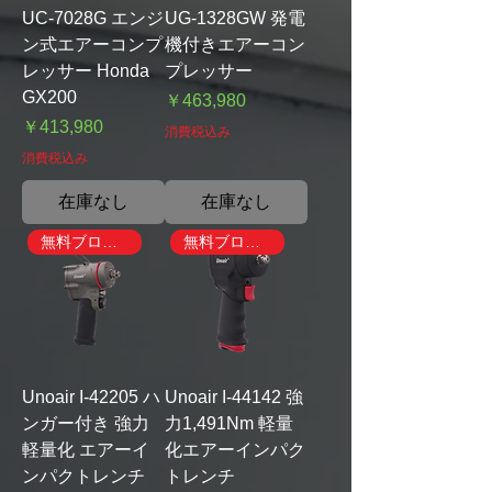
UC-7028G エンジ
UG-1328GW 発電
ン式エアーコンプ
機付きエアーコン
レッサー Honda
プレッサー
GX200
価格
￥463,980
価格
￥413,980
消費税込み
消費税込み
在庫なし
在庫なし
無料ブローガン付き
無料ブローガン付き
Unoair I-42205 ハ
Unoair I-44142 強
ンガー付き 強力
力1,491Nm 軽量
軽量化 エアーイ
化エアーインパク
ンパクトレンチ
トレンチ