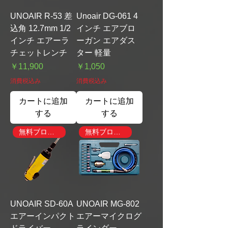
UNOAIR R-53 差
Unoair DG-061 4
込角 12.7mm 1/2
インチ エアブロ
インチ エアーラ
ーガン エアダス
チェットレンチ
ター 軽量
価格
価格
￥11,900
￥1,050
消費税込み
消費税込み
カートに追加
カートに追加
する
する
無料ブローガン付き
無料ブローガン付き
UNOAIR SD-60A
UNOAIR MG-802
エアーインパクト
エアーマイクログ