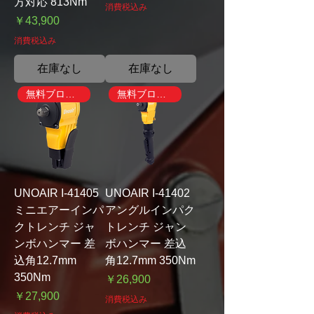
方対応 813Nm
消費税込み
価格
￥43,900
消費税込み
在庫なし
在庫なし
無料ブローガン付き
無料ブローガン付き
UNOAIR I-41405
UNOAIR I-41402
ミニエアーインパ
アングルインパク
クトレンチ ジャ
トレンチ ジャン
ンボハンマー 差
ボハンマー 差込
込角12.7mm
角12.7mm 350Nm
350Nm
価格
￥26,900
価格
￥27,900
消費税込み