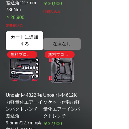
差込角12.7mm
価格
￥30,900
786Nm
消費税込み
価格
￥28,900
消費税込み
カートに追加
する
在庫なし
無料ブローガン付き
無料ブローガン付き
Unoair I-44822 強
Unoair I-44612K
力軽量化エアーイ
ソケット付強力軽
ンパクトレンチ
量化エアーインパ
差込角
クトレンチ
9.5mm/12.7mm両
価格
￥32,900