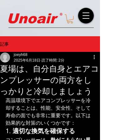
記事
joeyh68
2025年6月18日
読了時間: 2分
夏場は、自分自身とエアコ
ンプレッサーの両方をし
っかりと冷却しましょう
高温環境下でエアコンプレッサーを冷
却することは、性能、安全性、そして
寿命の面でも非常に重要です。以下は
効果的な対策のいくつかです：
1. 
適切な換気を確保する
コンプレッサーは、
熱がこもらない風