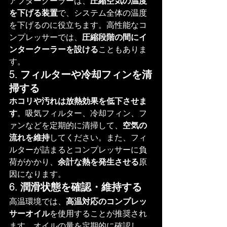
アフタークーラーは、
圧縮空気の温度
を下げる装置
で、システム全体の温度
を下げるのに役立ちます。高性能なコ
ンプレッサーでは、
圧縮段階の間にイ
ンタークーラーを設ける
こともありま
す。
5. 
フィルターや冷却フィンを清
掃する
ホコリや汚れは放熱効果を低下させま
す
。吸気フィルター、冷却フィン、フ
ァンなどを定期的に清掃して、
空気の
流れを維持
してください。また、フィ
ルターが詰まるとコンプレッサーに負
荷がかかり、
余計な熱を発生させる
原
因になります。
6. 
潤滑状態を確認・維持する
高温環境では、
高温対応のコンプレッ
サーオイル
を使用することが推奨され
ます。オイルの量を定期的に確認し、