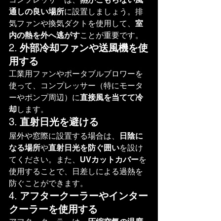
通しの良い場所
に設置しましょう。排
気ファンや換気ダクトを使用して、
室
内の熱を外へ逃がす
ことが重要です。
2. 
外部冷却ファンや送風機を使
用する
工業用ファンやポータブルブロワーを
使って、コンプレッサー（特にモータ
ーやポンプ周辺）に
直接風を当てて冷
却
します。
3. 
直射日光を避ける
屋外や窓際に設置する場合は、
日陰に
なる場所
や
直射日光を防ぐ囲い
を設け
てください。また、
UVカットカバー
を
使用することで、日差しによる過熱を
防ぐことができます。
4. 
アフタークーラーやインター
クーラーを使用する