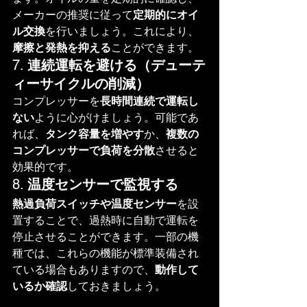
メーカーの推奨に従って
定期的にオイ
ル交換
を行いましょう。これにより、
摩擦と発熱を抑える
ことができます。
7. 
連続運転を避ける（デューテ
ィーサイクルの削減）
コンプレッサーを
長時間連続で運転し
ない
ように心がけましょう。可能であ
れば、
タンク容量を増やす
か、
複数の
コンプレッサーで負荷を分散
させると
効果的です。
8. 
温度センサーで監視する
熱過負荷スイッチや温度センサー
を設
置することで、過熱時に自動で運転を
停止させることができます。一部の機
種では、これらの機能が標準装備され
ている場合もありますので、
動作して
いるか確認
しておきましょう。